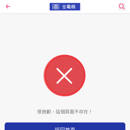
很抱歉，這個頁面不存在！
返回首頁