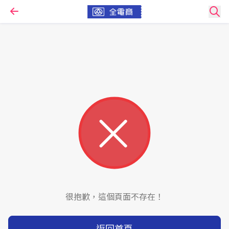
很抱歉，這個頁面不存在！
返回首頁