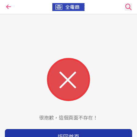
很抱歉，這個頁面不存在！
返回首頁