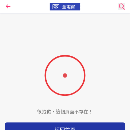
很抱歉，這個頁面不存在！
返回首頁