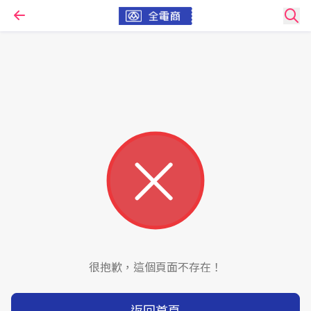
很抱歉，這個頁面不存在！
返回首頁