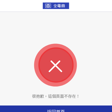
很抱歉，這個頁面不存在！
返回首頁