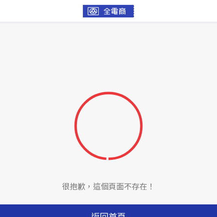
很抱歉，這個頁面不存在！
返回首頁