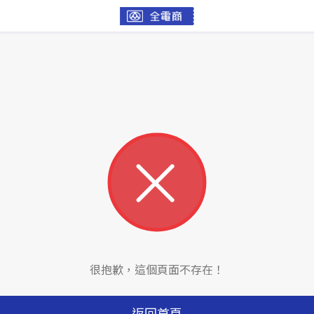
很抱歉，這個頁面不存在！
返回首頁