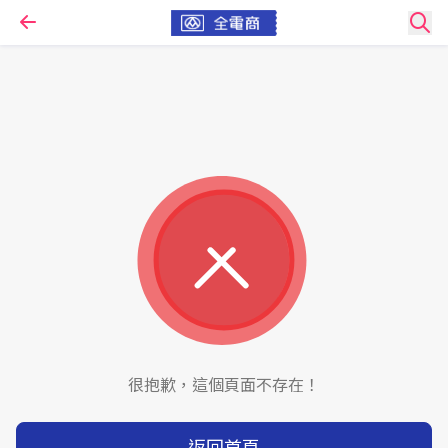
很抱歉，這個頁面不存在！
返回首頁