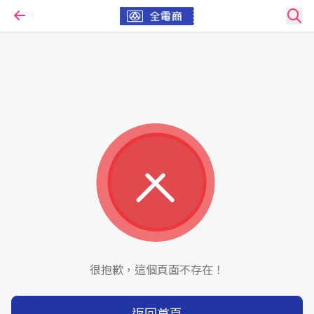
很抱歉，這個頁面不存在！
返回首頁