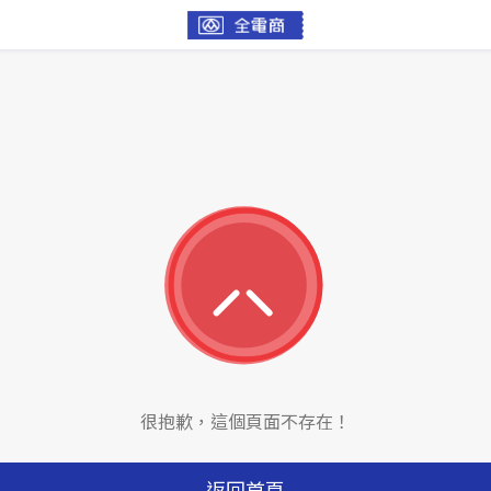
很抱歉，這個頁面不存在！
返回首頁