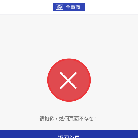
很抱歉，這個頁面不存在！
返回首頁