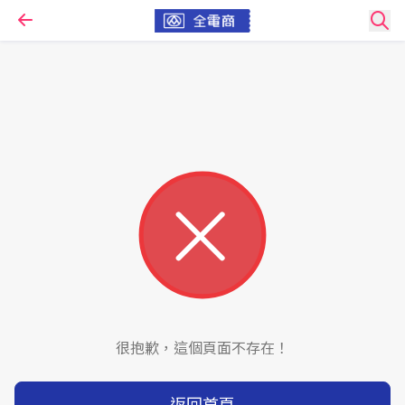
很抱歉，這個頁面不存在！
返回首頁