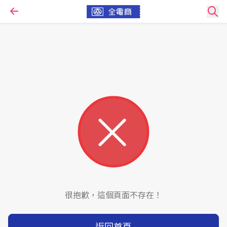
很抱歉，這個頁面不存在！
返回首頁