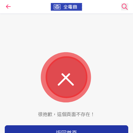
很抱歉，這個頁面不存在！
返回首頁