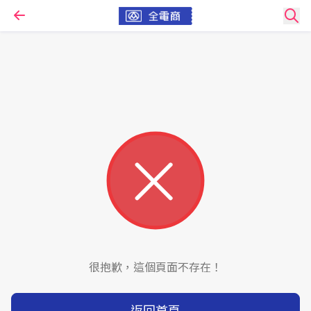
很抱歉，這個頁面不存在！
返回首頁