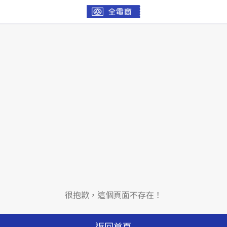
很抱歉，這個頁面不存在！
返回首頁