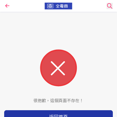
很抱歉，這個頁面不存在！
返回首頁