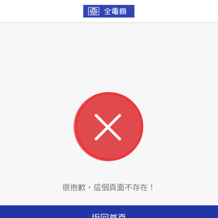
很抱歉，這個頁面不存在！
返回首頁