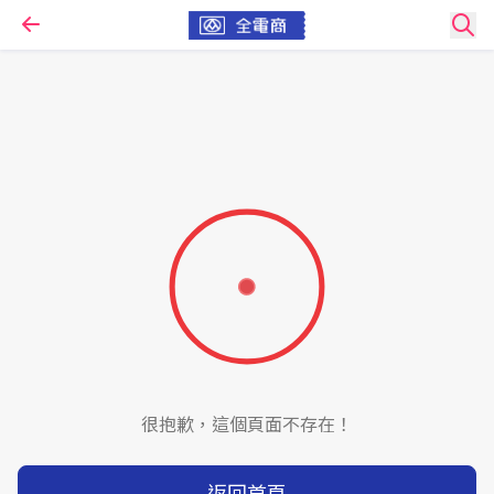
很抱歉，這個頁面不存在！
返回首頁