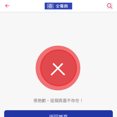
很抱歉，這個頁面不存在！
返回首頁