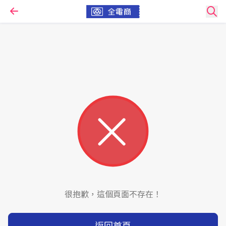
很抱歉，這個頁面不存在！
返回首頁