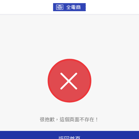
很抱歉，這個頁面不存在！
返回首頁