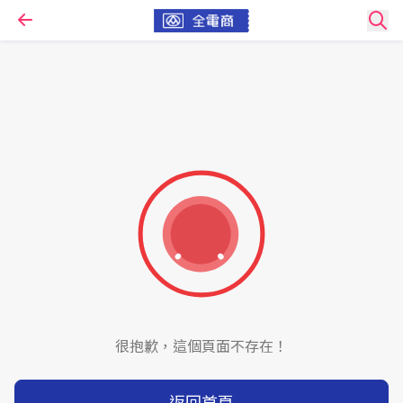
很抱歉，這個頁面不存在！
返回首頁