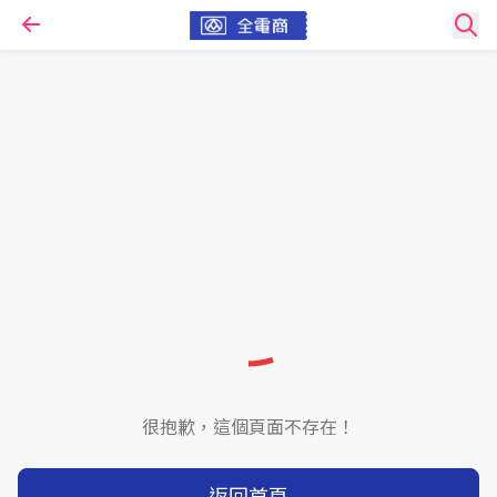
很抱歉，這個頁面不存在！
返回首頁