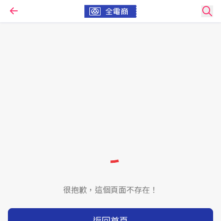
很抱歉，這個頁面不存在！
返回首頁