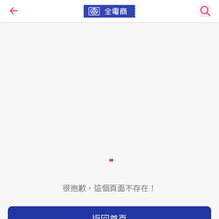
很抱歉，這個頁面不存在！
返回首頁