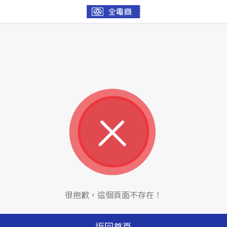
很抱歉，這個頁面不存在！
返回首頁