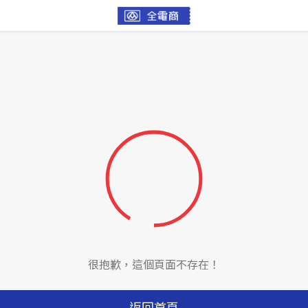
很抱歉，這個頁面不存在！
返回首頁