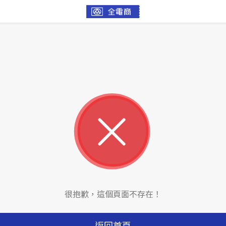
很抱歉，這個頁面不存在！
返回首頁