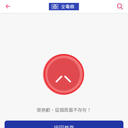
很抱歉，這個頁面不存在！
返回首頁