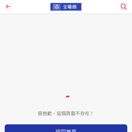
很抱歉，這個頁面不存在！
返回首頁