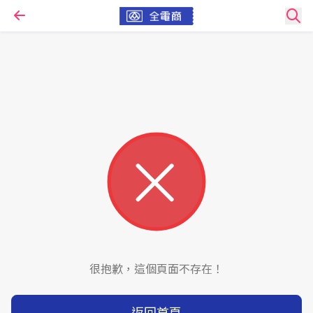
很抱歉，這個頁面不存在！
返回首頁