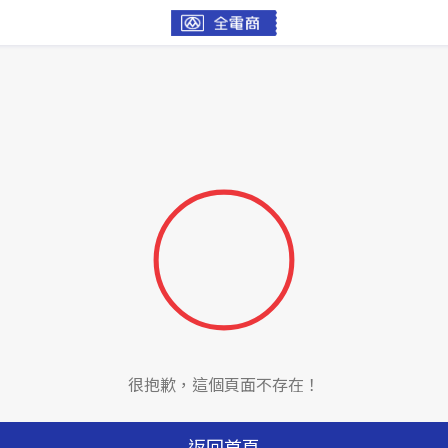
很抱歉，這個頁面不存在！
返回首頁