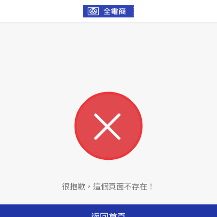
很抱歉，這個頁面不存在！
返回首頁