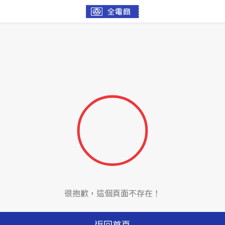
很抱歉，這個頁面不存在！
返回首頁