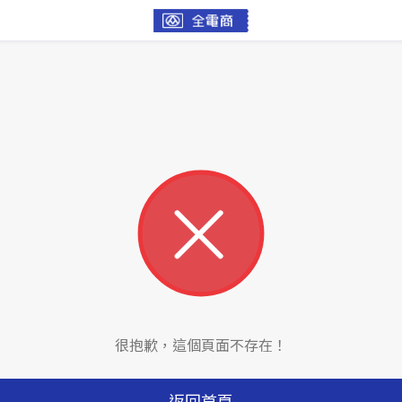
很抱歉，這個頁面不存在！
返回首頁