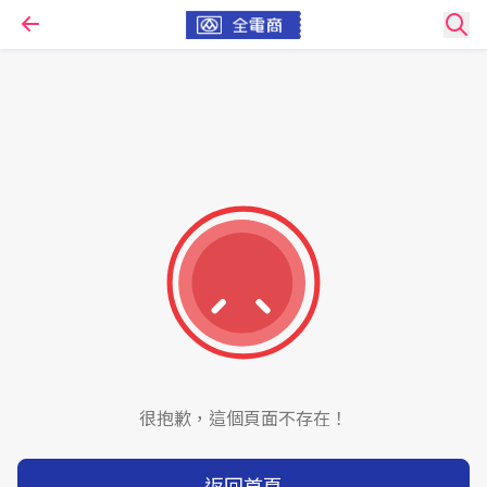
很抱歉，這個頁面不存在！
返回首頁