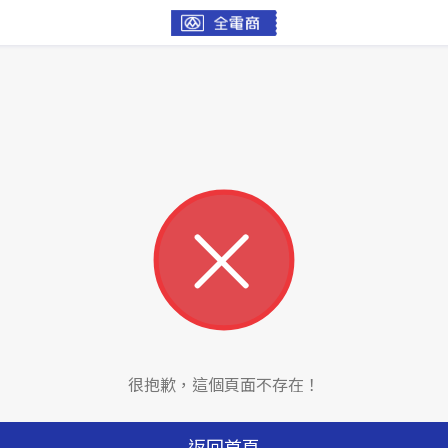
很抱歉，這個頁面不存在！
返回首頁