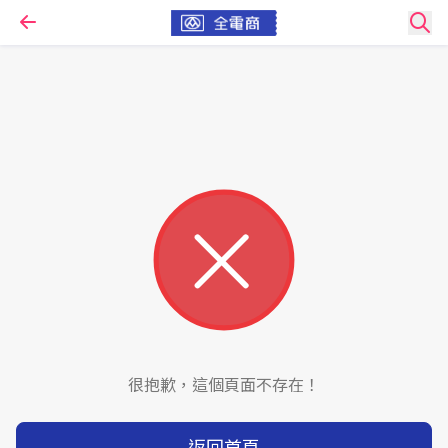
很抱歉，這個頁面不存在！
返回首頁