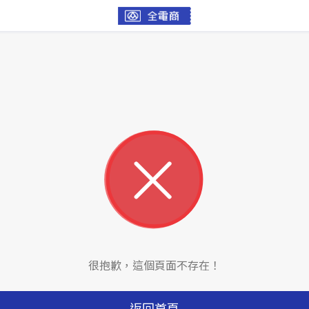
很抱歉，這個頁面不存在！
返回首頁