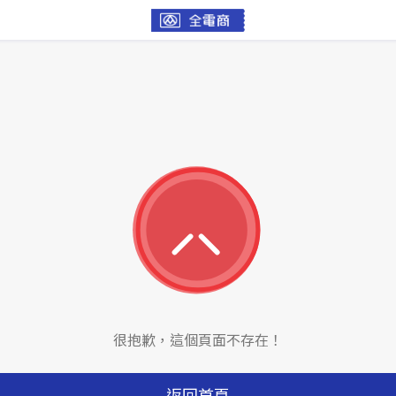
很抱歉，這個頁面不存在！
返回首頁