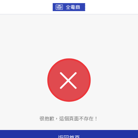
很抱歉，這個頁面不存在！
返回首頁