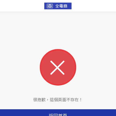
很抱歉，這個頁面不存在！
返回首頁