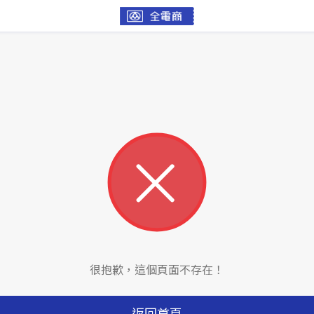
很抱歉，這個頁面不存在！
返回首頁