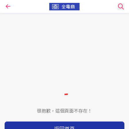
很抱歉，這個頁面不存在！
返回首頁