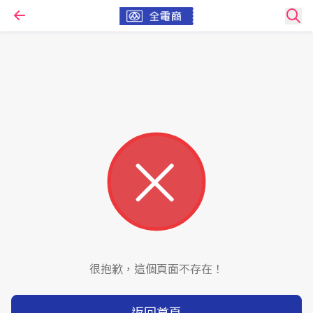
很抱歉，這個頁面不存在！
返回首頁