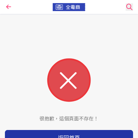
很抱歉，這個頁面不存在！
返回首頁