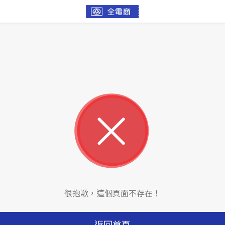
很抱歉，這個頁面不存在！
返回首頁