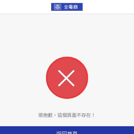
很抱歉，這個頁面不存在！
返回首頁